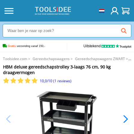
Uitstekend
Gratis
 verzending vanaf 150,-
Toolsidee.com
>
Gereedschapswagens
>
Gereedschapswagens ZWART
>
HBM deluxe gereedschapstrolley 3-laags 76 cm, 90 kg draagvermogen
HBM deluxe gereedschapstrolley 3-laags 76 cm, 90 kg
draagvermogen
10,0/10 (1 reviews)