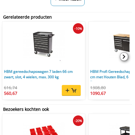
Gerelateerde producten
-10%
HBM gereedschapswagen 7 laden 66 cm
HBM Profi Gereedschaps
zwart, slot, 4 wielen, max. 300 kg
cm met Houten Blad, 6 Lad
Zwart
616,74
1308,80
560,67
1090,67
Bezoekers kochten ook
-20%