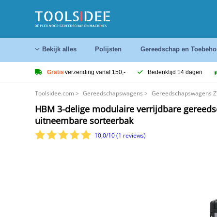
Bekijk alles
Polijsten
Gereedschap en Toebeho
Gratis
verzending vanaf 150,-
Bedenktijd 14 dagen
Toolsidee.com
>
Gereedschapswagens
>
Gereedschapswagens 
HBM 3-delige modulaire verrijdbare gereeds
uitneembare sorteerbak
10,0/10 (1 reviews)