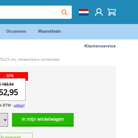
Occasions
Maanddeals
Klantenservice
x72x23 cm, uitneembare sorteerbak
- 20%
€ 183.54
52,95
1% BTW -
uitleg
)
In mijn winkelwagen
Op voorraad