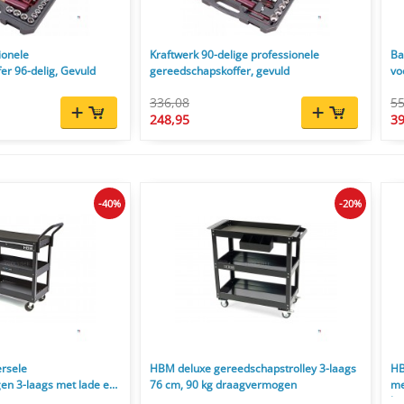
ionele
Kraftwerk 90-delige professionele
Ba
r 96-delig, Gevuld
gereedschapskoffer, gevuld
vo
336,08
55
248,95
39
-40%
-20%
rsele
HBM deluxe gereedschapstrolley 3-laags
HB
n 3-laags met lade en
76 cm, 90 kg draagvermogen
me
vermogen
la