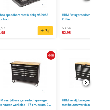
hco speedborenset 8-delig 9529/S8
HBM Fietsgereedschap Set 22-delig
or hout
Koffer
,93
63,54
,95
52,95
-30%
M verrijdbare gereedschapswagen
HBM verrijdbare gereedschapswa
t houten werkblad 117 cm, zwart, 9
met houten werkblad 146 cm zwart
den, slot
laden 750 kg