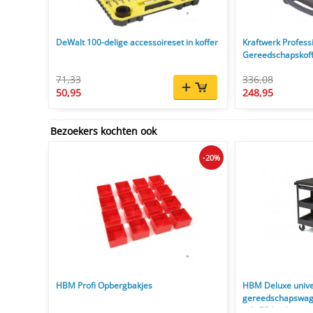
DeWalt 100-delige accessoireset in koffer
Kraftwerk Profess
Gereedschapskoffe
71,33
336,08
50,95
248,95
Bezoekers kochten ook
-20%
HBM Profi Opbergbakjes
HBM Deluxe unive
gereedschapswage
rek, 75 kg draag