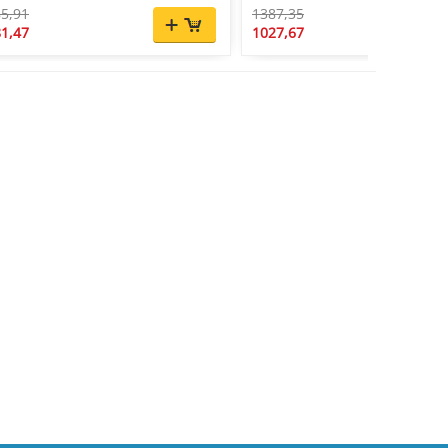
5,91
1387,35
1,47
1027,67