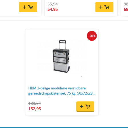
65,94
88
54,95
68
-20%
HBM 3-delige modulaire verrijdbare
gereedschapskistenset, 75 kg, 50x72x23
cm, uitneembare sorteerbak
183,54
152,95