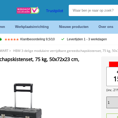
Trustpilot
ren
Werkplaatsinrichting
Nieuwe producten
Over ons
Klantbeoordeling 9,5/10
Levertijden 1 - 3 werkdagen
ZWART
>
HBM 3-delige modulaire verrijdbare gereedschapskistenset, 75 kg, 50
chapskistenset, 75 kg, 50x72x23 cm,
1
(inc. 2