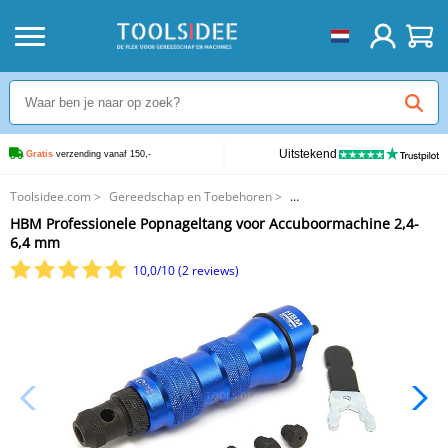
Uitstekend
Gratis
 verzending vanaf 150,-
Toolsidee.com
>
Gereedschap en Toebehoren
>
Boren, Borensets en Borencassettes
>
HBM Professionele Popnageltang voor Accuboormachine 2,4-
HBM Professionele Popnageltang voor Accuboormachine 2,4-6,4 mm
6,4 mm
10,0/10 (2 reviews)