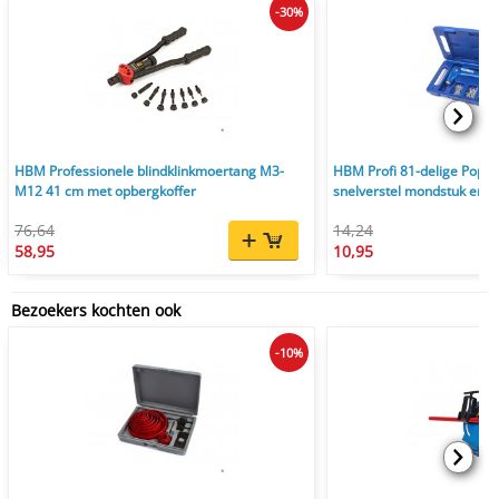
-30%
HBM Professionele blindklinkmoertang M3-
HBM Profi 81-delige Popna
M12 41 cm met opbergkoffer
snelverstel mondstuk en 
76,64
14,24
58,95
10,95
Bezoekers kochten ook
-10%