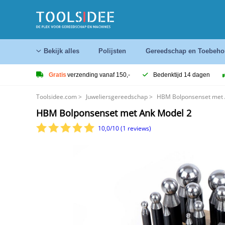
Bekijk alles
Polijsten
Gereedschap en Toebeho
Gratis
verzending vanaf 150,-
Bedenktijd 14 dagen
Toolsidee.com
>
Juweliersgereedschap
>
HBM Bolponsenset met 
HBM Bolponsenset met Ank Model 2
10,0/10 (1 reviews)