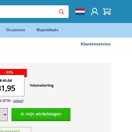
Occasions
Maanddeals
Klantenservice
- 30%
€ 41.54
Volumekorting
31,95
1% BTW -
uitleg
)
In mijn winkelwagen
Op voorraad