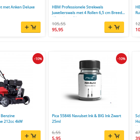
t met Anken Deluxe
HBM Professionele Strekwals
HB
Juwelierswals met 4 Rollen 6,5 cm Breed
Ru
15 cm Lang 50 mm
105,55
12
95,95
10
-10%
-10%
 Benzine
Pica 55846 Navulset Ink & BIG Ink Zwart
Sc
ne 212cc 4kW
25ml
Ho
l/u
6,55
47
5,95
39