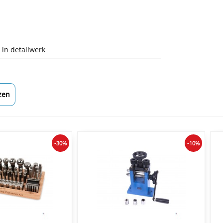
in detailwerk
zen
-30%
-10%