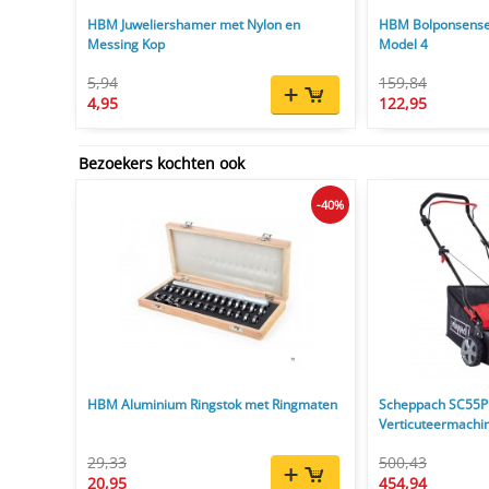
HBM Juweliershamer met Nylon en
HBM Bolponsense
Messing Kop
Model 4
5,94
159,84
4,95
122,95
Bezoekers kochten ook
-40%
HBM Aluminium Ringstok met Ringmaten
Scheppach SC55P
Verticuteermachi
29,33
500,43
20,95
454,94