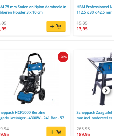
M 75 mm Stalen en Nylon Aambeeld in
HBM Professioneel Mini Aambeeld
bberen Houder 3 x 10 cm
112,5 x 30 x 42,5 mm
,05
15,35
,95
13,95
-20%
heppach HCP5000 Benzine
Scheppach Zaagtafel HS254 2200
gedrukreiniger - 4300W - 241 Bar - 570
mm incl. onderstel en zaagblad 24
9,94
265,93
9,95
189,95