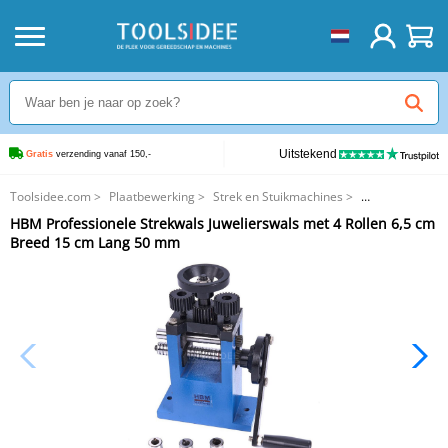
Uitstekend
Gratis
 verzending vanaf 150,-
Toolsidee.com
>
Plaatbewerking
>
Strek en Stuikmachines
>
HBM Professionele Strekwals Juwelierswals met 4 Rollen 6,5 cm Breed 15
HBM Professionele Strekwals Juwelierswals met 4 Rollen 6,5 cm
cm Lang 50 mm
Breed 15 cm Lang 50 mm