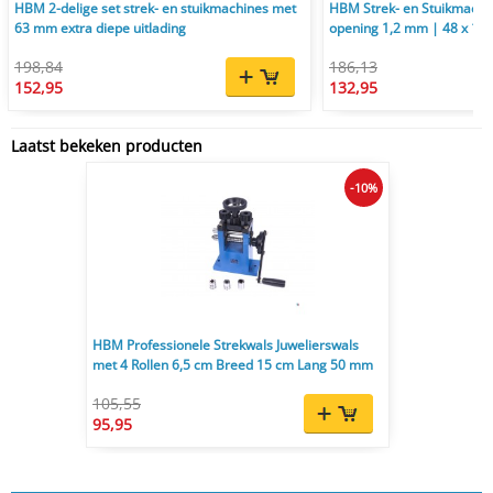
HBM 2-delige set strek- en stuikmachines met
HBM Strek- en Stuikmachi
63 mm extra diepe uitlading
opening 1,2 mm | 48 x 14,3
198,84
186,13
152,95
132,95
Laatst bekeken producten
-10%
HBM Professionele Strekwals Juwelierswals
met 4 Rollen 6,5 cm Breed 15 cm Lang 50 mm
105,55
95,95