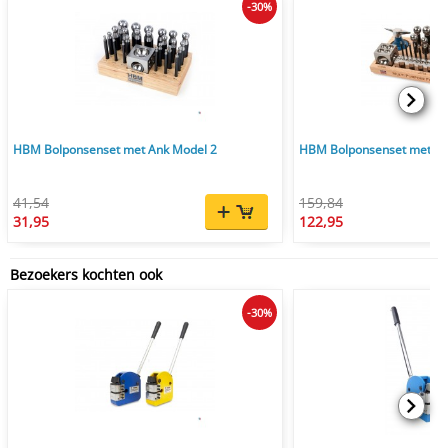
-30%
HBM Bolponsenset met Ank Model 2
HBM Bolponsenset met An
41,54
159,84
31,95
122,95
Bezoekers kochten ook
-30%