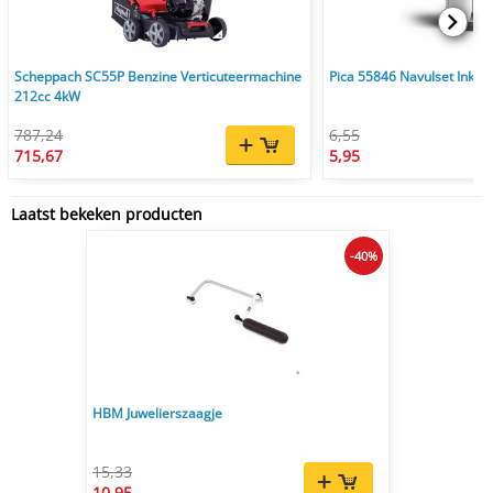
Scheppach SC55P Benzine Verticuteermachine
Pica 55846 Navulset Ink & 
212cc 4kW
787,24
6,55
715,67
5,95
Laatst bekeken producten
-40%
HBM Juwelierszaagje
15,33
10,95