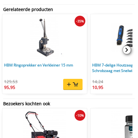
Gerelateerde producten
-35%
HBM Ringoprekker en Verkleiner 15 mm
HBM 7-delige Houtzaag, M
Schrobzaag met Snelwisse
129,53
14,24
95,95
10,95
Bezoekers kochten ook
-10%