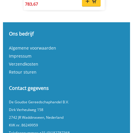
783,67
Ons bedrijf
Algemene voorwaarden
Impressum
Verzendkosten
Retour sturen
Contact gegevens
De Goudse Gereedschaphandel B.V.
Dirk Verheulweg 158
2742 JR Waddinxveen, Nederland
KVK nr. 86249959
Telefoonnummer:
+31 (0)182787368