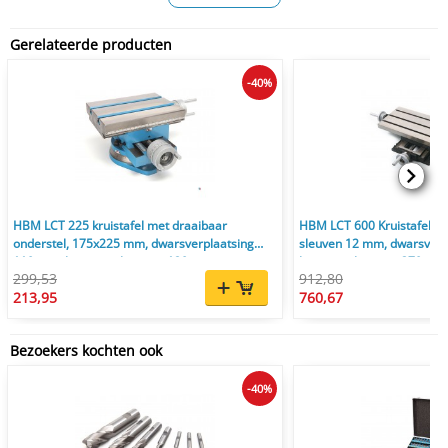
Gerelateerde producten
-40%
HBM LCT 225 kruistafel met draaibaar
HBM LCT 600 Kruistafel 2
onderstel, 175x225 mm, dwarsverplaatsing
sleuven 12 mm, dwarsverp
110 mm, langsverplaatsing 120 mm
langsverplaatsing 370 mm
299,53
912,80
213,95
760,67
Bezoekers kochten ook
-40%