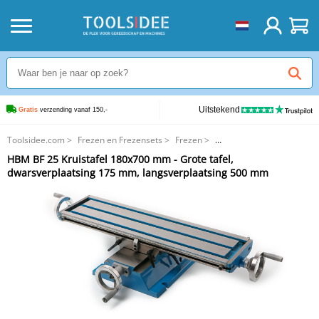
Uitstekend
Gratis
 verzending vanaf 150,-
Toolsidee.com
>
Frezen en Frezensets
>
Frezen
>
HBM BF 25 Kruistafel 180x700 mm - Grote tafel, dwarsverplaatsing 175
HBM BF 25 Kruistafel 180x700 mm - Grote tafel,
mm, langsverplaatsing 500 mm
dwarsverplaatsing 175 mm, langsverplaatsing 500 mm