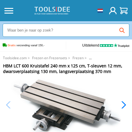
Uitstekend
Gratis
 verzending vanaf 150,-
Toolsidee.com
>
Frezen en Frezensets
>
Frezen
>
HBM LCT 600 Kruistafel 240 mm x 125 cm, T-sleuven 12 mm,
HBM LCT 600 Kruistafel 240 mm x 125 cm, T-sleuven 12 mm,
dwarsverplaatsing 130 mm, langsverplaatsing 370 mm
dwarsverplaatsing 130 mm, langsverplaatsing 370 mm