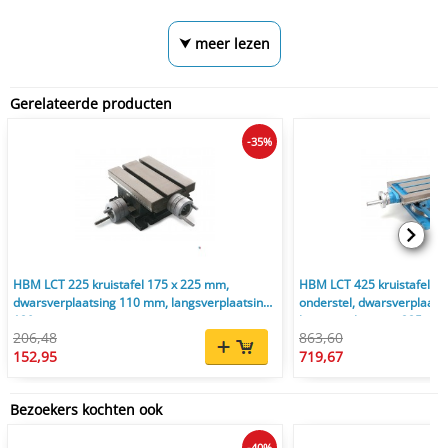
⮟ meer lezen
Gerelateerde producten
-35%
HBM LCT 225 kruistafel 175 x 225 mm,
HBM LCT 425 kruistafel me
dwarsverplaatsing 110 mm, langsverplaatsing
onderstel, dwarsverplaats
120 mm
langsverplaatsing 225 mm
206,48
863,60
152,95
719,67
Bezoekers kochten ook
-40%