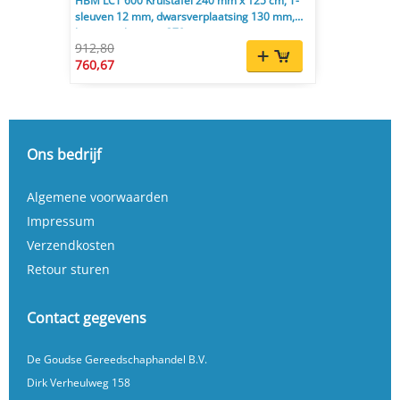
HBM LCT 600 Kruistafel 240 mm x 125 cm, T-
sleuven 12 mm, dwarsverplaatsing 130 mm,
langsverplaatsing 370 mm
912,80
760,67
Ons bedrijf
Algemene voorwaarden
Impressum
Verzendkosten
Retour sturen
Contact gegevens
De Goudse Gereedschaphandel B.V.
Dirk Verheulweg 158