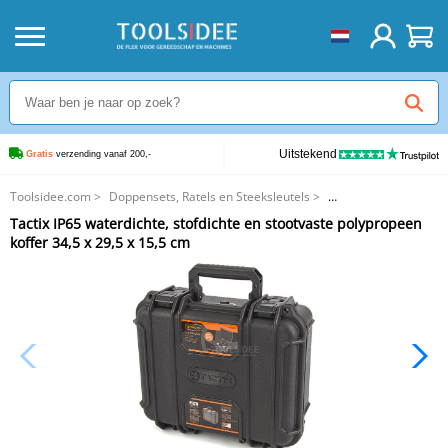
Uitstekend
Gratis
 verzending vanaf 200,-
Toolsidee.com
>
Doppensets, Ratels en Steeksleutels
>
Gereedschapskoffers
>
Tactix IP65 waterdichte, stofdichte en stootvaste polypropeen
Tactix IP65 waterdichte, stofdichte en stootvaste polypropeen koffer 34,5 x
koffer 34,5 x 29,5 x 15,5 cm
29,5 x 15,5 cm