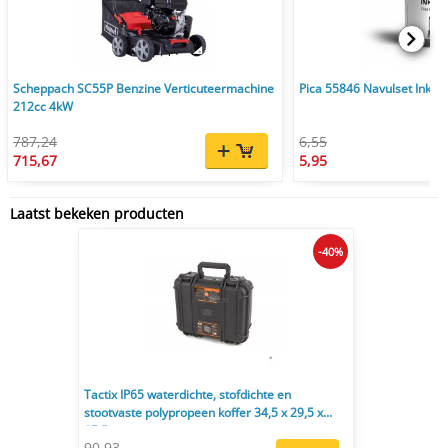
Scheppach SC55P Benzine Verticuteermachine
Pica 55846 Navulset Ink & 
212cc 4kW
787,24
6,55
715,67
5,95
Laatst bekeken producten
-40%
Tactix IP65 waterdichte, stofdichte en
stootvaste polypropeen koffer 34,5 x 29,5 x
15,5 cm
90,93