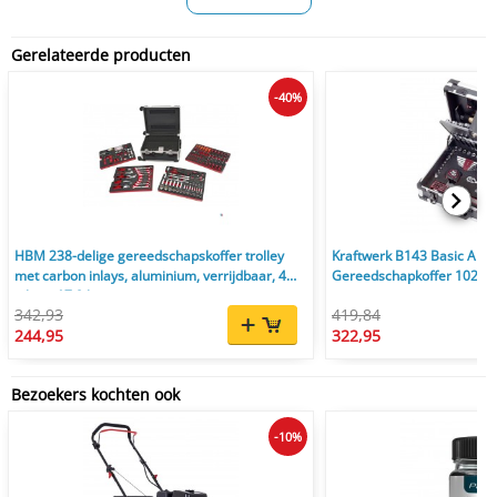
Gerelateerde producten
-40%
HBM 238-delige gereedschapskoffer trolley
Kraftwerk B143 Basic Allr
met carbon inlays, aluminium, verrijdbaar, 4
Gereedschapkoffer 102-del
inlays, 17,9 kg
342,93
419,84
244,95
322,95
Bezoekers kochten ook
-10%