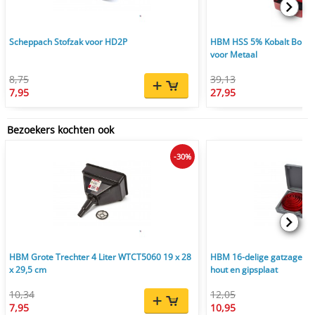
Scheppach Stofzak voor HD2P
HBM HSS 5% Kobalt Borens
voor Metaal
8,75
39,13
7,95
27,95
Bezoekers kochten ook
-30%
HBM Grote Trechter 4 Liter WTCT5060 19 x 28
HBM 16-delige gatzagens
x 29,5 cm
hout en gipsplaat
10,34
12,05
7,95
10,95