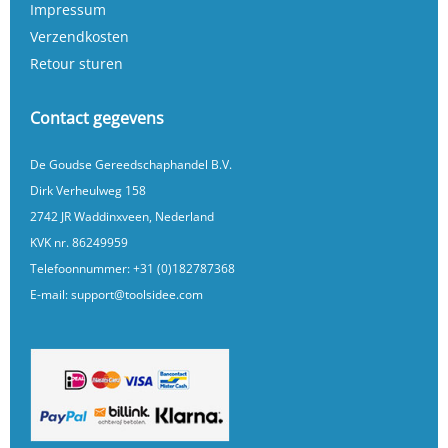
Impressum
Verzendkosten
Retour sturen
Contact gegevens
De Goudse Gereedschaphandel B.V.
Dirk Verheulweg 158
2742 JR Waddinxveen, Nederland
KVK nr. 86249959
Telefoonnummer:
+31 (0)182787368
E-mail:
support@toolsidee.com