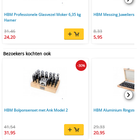
HBM Professionele Glasvezel Moker 6,35 kg
HBM Messing Juweliersha
Hamer
31,46
8,33
24,20
5,95
Bezoekers kochten ook
-30%
HBM Bolponsenset met Ank Model 2
HBM Aluminium Ringstok 
41,54
29,33
31,95
20,95