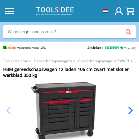
Uitstekend
Gratis
 verzending vanaf 150,-
Toolsidee.com
>
Gereedschapswagens
>
Gereedschapswagens ZWART
>
HBM gereedschapswagen 12 laden 106 cm zwart met slot en werkblad 350
HBM gereedschapswagen 12 laden 106 cm zwart met slot en
kg
werkblad 350 kg