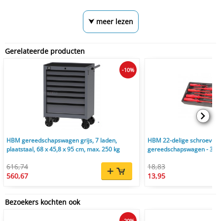
⮟ meer lezen
Gerelateerde producten
-10%
HBM gereedschapswagen grijs, 7 laden,
HBM 22-delige schroevendr
plaatstaal, 68 x 45,8 x 95 cm, max. 250 kg
gereedschapswagen - 385
616,74
18,83
560,67
13,95
Bezoekers kochten ook
-20%