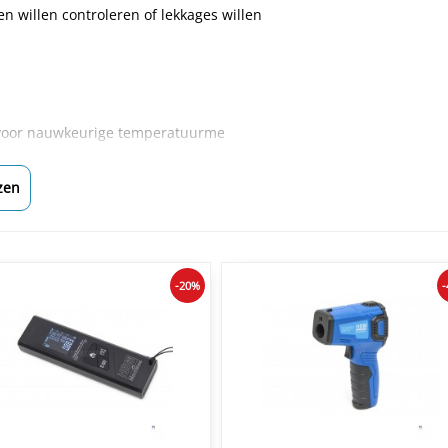
n willen controleren of lekkages willen
r voor nauwkeurige temperatuurme
zen
-20%