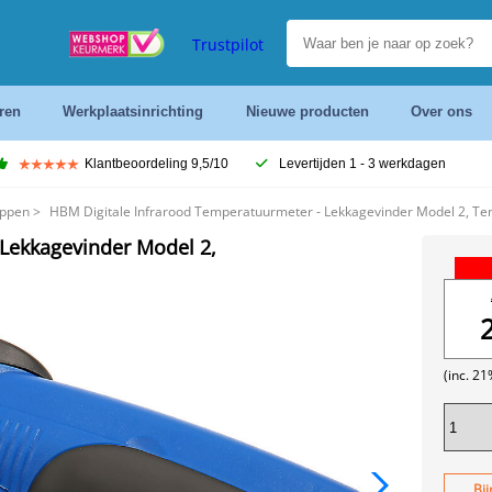
Trustpilot
ren
Werkplaatsinrichting
Nieuwe producten
Over ons
Klantbeoordeling 9,5/10
Levertijden 1 - 3 werkdagen
ppen
>
HBM Digitale Infrarood Temperatuurmeter - Lekkagevinder Model 2, T
 Lekkagevinder Model 2,
(inc. 2
Bij