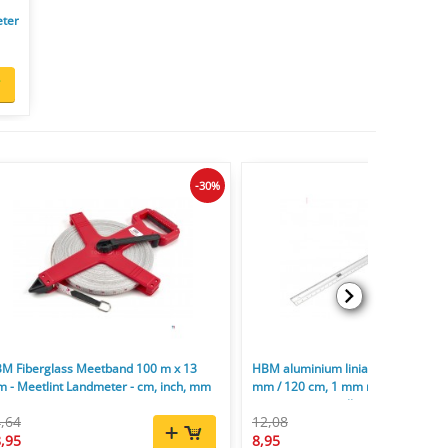
eter
-30%
M Fiberglass Meetband 100 m x 13
HBM aluminium liniaal met handva
 - Meetlint Landmeter - cm, inch, mm
mm / 120 cm, 1 mm nauwkeurig, in
centimeter en millimeter aflezing
,64
12,08
,95
8,95