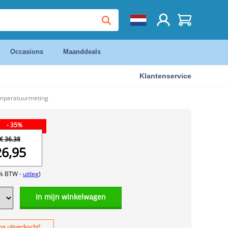
Occasions
Maanddeals
Klantenservice
emperatuurmeting
- 35%
€ 36.38
26,95
1% BTW -
uitleg
)
In mijn winkelwagen
na uitverkocht!