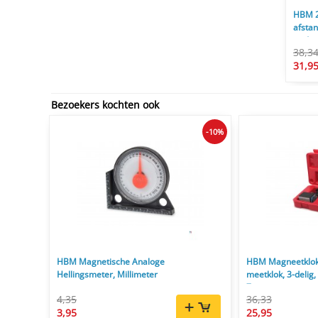
HBM 2-
afsta
cm/mm
38,3
31,9
Bezoekers kochten ook
-10%
HBM Magnetische Analoge
HBM Magneetklok
Hellingsmeter, Millimeter
meetklok, 3-delig, 
7 cm
4,35
36,33
3,95
25,95