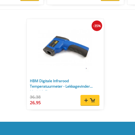
-35%
HBM Digitale Infrarood
Temperatuurmeter - Lekkagevinder
Model 2, Temperatuurmeting
36,38
26,95