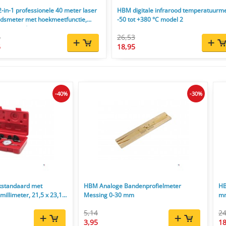
in-1 professionele 40 meter laser
HBM digitale infrarood temperatuurm
ndsmeter met hoekmeetfunctie,
-50 tot +380 °C model 2
 en graden
4
26,53
5
18,95
-40%
-30%
standaard met
HBM Analoge Bandenprofielmeter
HB
millimeter, 21,5 x 23,1 x
Messing 0-30 mm
mm
5,14
24
3,95
18