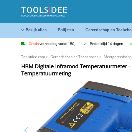
Bekijk alles
Polijsten
Gereedschap en Toebeho
Gratis
verzending vanaf 150,-
Bedenktijd 14 dagen
Toolsidee.com
>
Gereedschap en Toebehoren
>
Meetgereedscha
HBM Digitale Infrarood Temperatuurmeter -
Temperatuurmeting