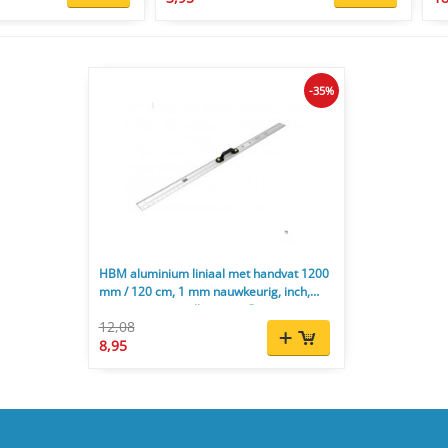
-35%
HBM aluminium liniaal met handvat 1200
mm / 120 cm, 1 mm nauwkeurig, inch,
centimeter en millimeter aflezing
12,08
8,95