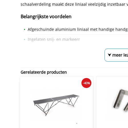
schaalverdeling maakt deze liniaal veelzijdig inzetbaa
Belangrijkste voordelen
Afgeschuinde aluminium liniaal met handige hand
Ingelaten snij- en markeerr
⮟ meer le
Gerelateerde producten
-40%