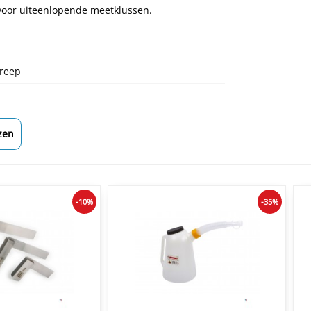
r voor uiteenlopende meetklussen.
greep
zen
-10%
-35%