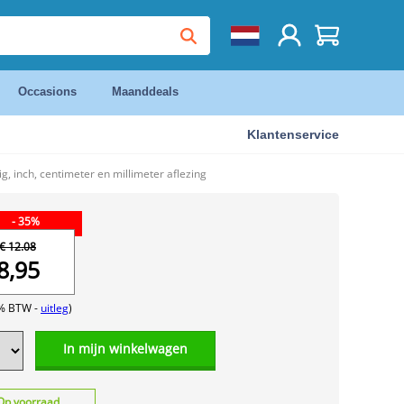
Occasions
Maanddeals
Klantenservice
 inch, centimeter en millimeter aflezing
- 35%
€ 12.08
8,95
1% BTW -
uitleg
)
In mijn winkelwagen
Op voorraad