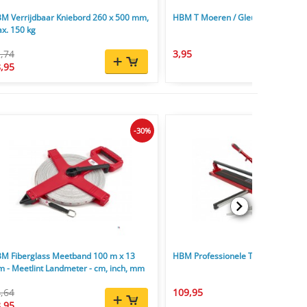
M Verrijdbaar Kniebord 260 x 500 mm,
HBM T Moeren / Gleufmoeren
x. 150 kg
,74
3,95
,95
-30%
M Fiberglass Meetband 100 m x 13
HBM Professionele Tegelsnijders
 - Meetlint Landmeter - cm, inch, mm
,64
109,95
,95