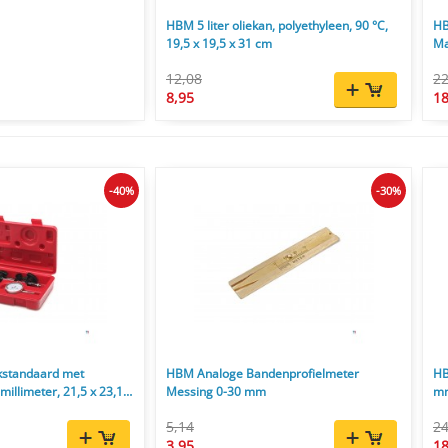
HBM 5 liter oliekan, polyethyleen, 90 °C,
HB
19,5 x 19,5 x 31 cm
Ma
12,08
22
8,95
18
-40%
-30%
standaard met
HBM Analoge Bandenprofielmeter
HB
millimeter, 21,5 x 23,1 x
Messing 0-30 mm
mm
5,14
24
3,95
18