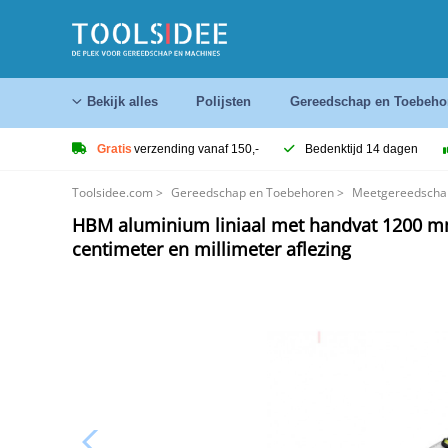
Bekijk alles
Polijsten
Gereedschap en Toebeho
Gratis
verzending vanaf 150,-
Bedenktijd 14 dagen
Toolsidee.com
>
Gereedschap en Toebehoren
>
Meetgereedscha
HBM aluminium liniaal met handvat 1200 m
centimeter en millimeter aflezing