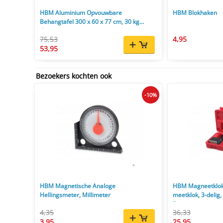
HBM Aluminium Opvouwbare
HBM Blokhaken
Behangtafel 300 x 60 x 77 cm, 30 kg
draagvermogen
75,53
4,95
53,95
Bezoekers kochten ook
-10%
HBM Magnetische Analoge
HBM Magneetklok
Hellingsmeter, Millimeter
meetklok, 3-delig, 
7 cm
4,35
36,33
3,95
25,95