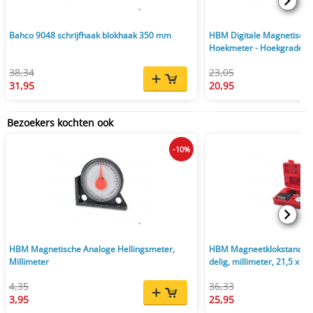
Bahco 9048 schrijfhaak blokhaak 350 mm
HBM Digitale Magnetisch
Hoekmeter - Hoekgraden
38,34
23,05
31,95
20,95
Bezoekers kochten ook
-10%
HBM Magnetische Analoge Hellingsmeter,
HBM Magneetklokstandaar
Millimeter
delig, millimeter, 21,5 x 23
4,35
36,33
3,95
25,95