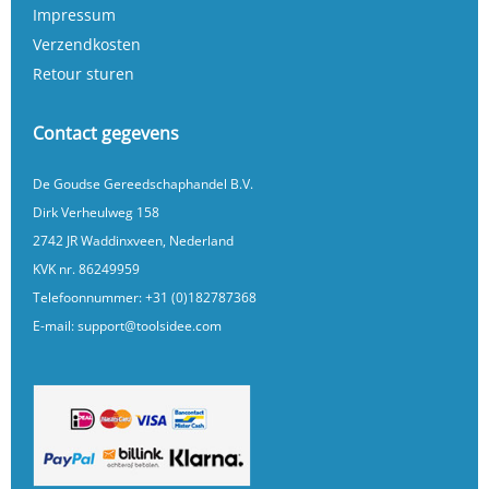
Impressum
Verzendkosten
Retour sturen
Contact gegevens
De Goudse Gereedschaphandel B.V.
Dirk Verheulweg 158
2742 JR Waddinxveen, Nederland
KVK nr. 86249959
Telefoonnummer:
+31 (0)182787368
E-mail:
support@toolsidee.com