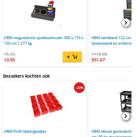
HBM magnetische spuitbushouder 300 x 110 x
HBM werkbank 122 cm zwar
126 cm 1,277 kg
kastenwand en achterwand
verrijdbaar, 500 kg
15,33
1118,00
10,95
931,67
Bezoekers kochten ook
-20%
HBM Profi Opbergbakjes
HBM deluxe gereedschapst
cm, 90 kg draagvermogen