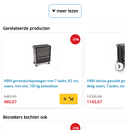
⮟ meer lezen
Gerelateerde producten
-35%
HBM gereedschapswagen met 7 laden, 62 cm,
HBM deluxe gevulde gere
zwart, met slot, 100 kg belastbaar
delig zwart, 7 laden, slot, 
648,90
1258,04
480,67
1143,67
Bezoekers kochten ook
-20%