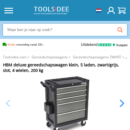
Uitstekend
Gratis
 verzending vanaf 150,-
Toolsidee.com
>
Gereedschapswagens
>
Gereedschapswagens ZWART
>
HBM deluxe gereedschapswagen klein, 5 laden, zwart/grijs, slot, 4 wielen,
HBM deluxe gereedschapswagen klein, 5 laden, zwart/grijs,
200 kg
slot, 4 wielen, 200 kg