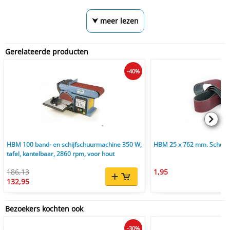
⮟ meer lezen
Gerelateerde producten
-40%
HBM 100 band- en schijfschuurmachine 350 W,
HBM 25 x 762 mm. Schuur
tafel, kantelbaar, 2860 rpm, voor hout
186,13
1,95
132,95
Bezoekers kochten ook
-30%