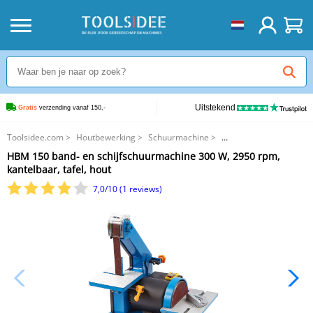
Uitstekend
Gratis
 verzending vanaf 150,-
Toolsidee.com
>
Houtbewerking
>
Schuurmachine
>
HBM 150 band- en schijfschuurmachine 300 W, 2950 rpm, kantelbaar, tafel,
HBM 150 band- en schijfschuurmachine 300 W, 2950 rpm,
hout
kantelbaar, tafel, hout
7,0/10 (1 reviews)