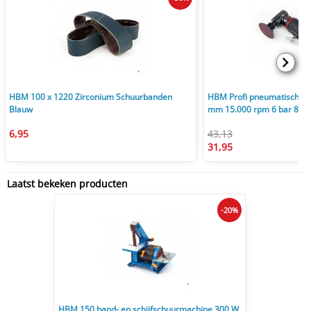
HBM 100 x 1220 Zirconium Schuurbanden
HBM Profi pneumatische 
Blauw
mm 15.000 rpm 6 bar 85 l
6,95
43,13
31,95
Laatst bekeken producten
-20%
HBM 150 band- en schijfschuurmachine 300 W,