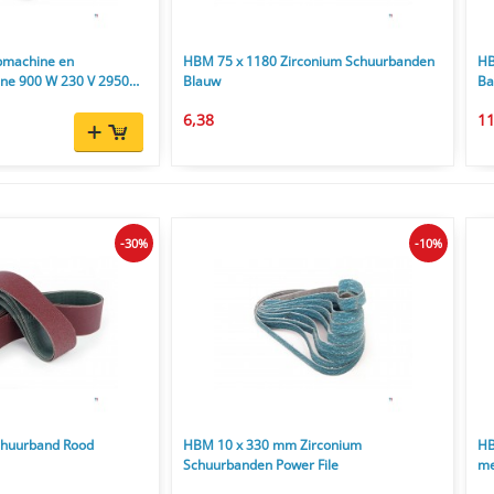
pmachine en
HBM 75 x 1180 Zirconium Schuurbanden
HB
ne 900 W 230 V 2950
Blauw
Ba
6,38
11
-30%
-10%
chuurband Rood
HBM 10 x 330 mm Zirconium
HB
Schuurbanden Power File
me
ex