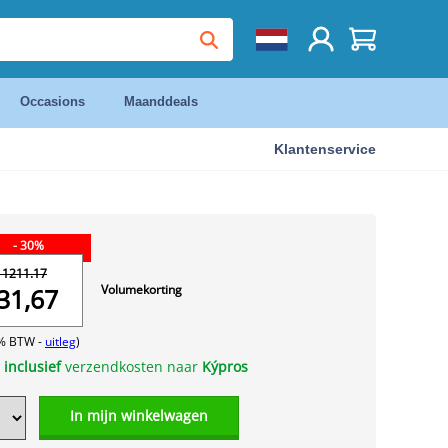
Occasions
Maanddeals
Klantenservice
- 30%
 1211.17
Volumekorting
31,67
1% BTW -
uitleg
)
s
inclusief
verzendkosten naar
Kýpros
In mijn winkelwagen