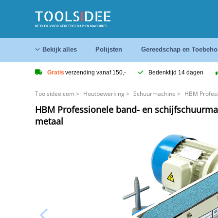
Bekijk alles
Polijsten
Gereedschap en Toebeho
Gratis
verzending vanaf 150,-
Bedenktijd 14 dagen
Toolsidee.com
>
Houtbewerking
>
Schuurmachine
>
HBM Profess
HBM Professionele band- en schijfschuurmac
metaal