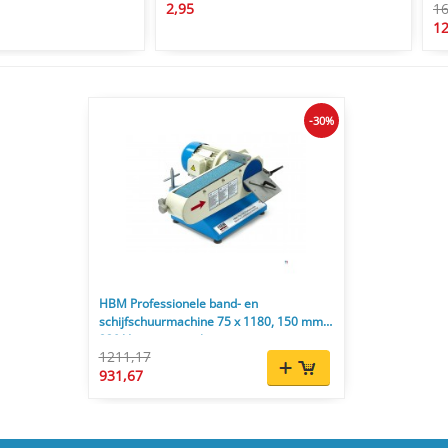
2,95
16
12
-30%
HBM Professionele band- en
schijfschuurmachine 75 x 1180, 150 mm,
230 V, voor metaal
1211,17
931,67