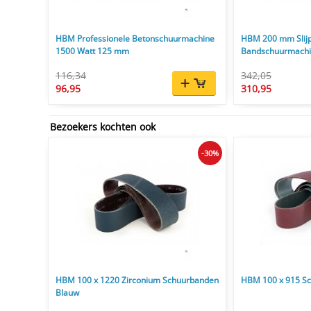
HBM Professionele Betonschuurmachine
HBM 200 mm Slij
1500 Watt 125 mm
Bandschuurmachi
rpm
116,34
342,05
96,95
310,95
Bezoekers kochten ook
-30%
HBM 100 x 1220 Zirconium Schuurbanden
HBM 100 x 915 S
Blauw