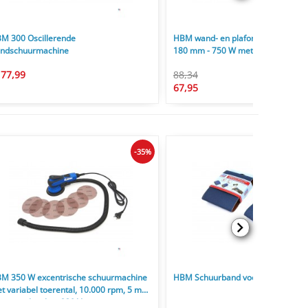
M 300 Oscillerende
HBM wand- en plafondschuurmach
ndschuurmachine
180 mm - 750 W met LED lamp
77,99
88,34
67,95
-35%
M 350 W excentrische schuurmachine
HBM Schuurband voor Satineerma
t variabel toerental, 10.000 rpm, 5 mm
centrische slag, 230 V