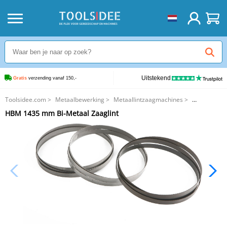
Uitstekend
Gratis
 verzending vanaf 150,-
Toolsidee.com
>
Metaalbewerking
>
Metaallintzaagmachines
>
HBM 1435 mm Bi-Metaal Zaaglint
HBM 1435 mm Bi-Metaal Zaaglint