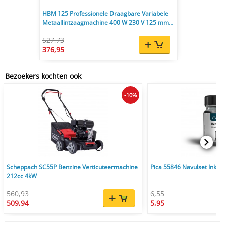
HBM 125 Professionele Draagbare Variabele
Metaallintzaagmachine 400 W 230 V 125 mm
25 kg
527,73
376,95
Bezoekers kochten ook
-10%
Scheppach SC55P Benzine Verticuteermachine
Pica 55846 Navulset Ink & 
212cc 4kW
560,93
6,55
509,94
5,95