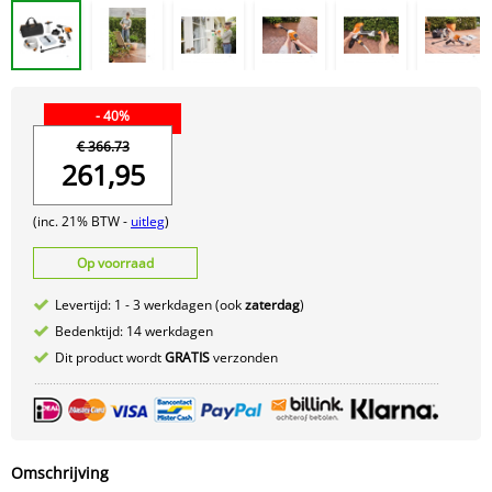
- 40%
€ 366.73
261,95
(inc. 21% BTW -
uitleg
)
Op voorraad
Levertijd: 1 - 3 werkdagen (ook
zaterdag
)
Bedenktijd: 14 werkdagen
Dit product wordt
GRATIS
verzonden
Omschrijving