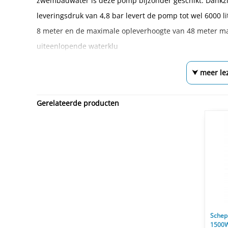
zwembadwater is deze pomp bijzonder geschikt. Dankz
leveringsdruk van 4,8 bar levert de pomp tot wel 6000 
8 meter en de maximale opleverhoogte van 48 meter m
uiteenlopende waterklu
⮟ meer le
Gerelateerde producten
Schep
1500W