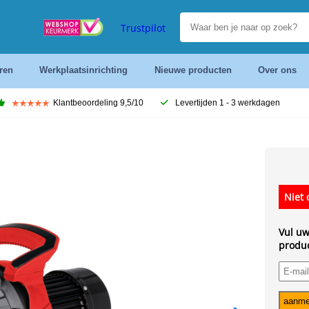
Trustpilot
ren
Werkplaatsinrichting
Nieuwe producten
Over ons
Klantbeoordeling 9,5/10
Levertijden 1 - 3 werkdagen
Niet 
Vul uw
produc