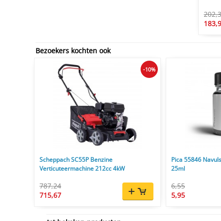
202,
183,
Bezoekers kochten ook
-10%
Scheppach SC55P Benzine
Pica 55846 Navuls
Verticuteermachine 212cc 4kW
25ml
787,24
6,55
715,67
5,95