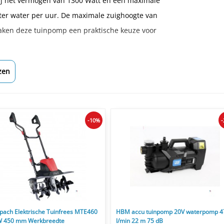
ij het vermogen van 1300 Watt en een maximale
liter water per uur. De maximale zuighoogte van
aken deze tuinpomp een praktische keuze voor
zen
-10%
pach Elektrische Tuinfrees MTE460
HBM accu tuinpomp 20V waterpomp 4
 450 mm Werkbreedte
l/min 22 m 75 dB