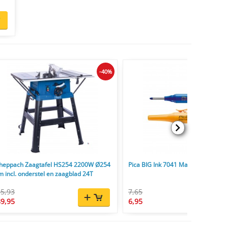
-40%
heppach Zaagtafel HS254 2200W Ø254
Pica BIG Ink 7041 Markeerstift XL 
 incl. onderstel en zaagblad 24T
5,93
7,65
9,95
6,95