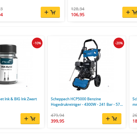
33
128,34
94
106,95
-10%
-20%
et Ink & BIG Ink Zwart
Scheppach HCP5000 Benzine
Sc
Hogedrukreiniger - 4300W - 241 Bar - 570
mm
l/u
479,94
26
399,95
18