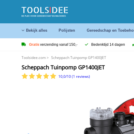
Bekijk alles
Polijsten
Gereedschap en Toebeho
Gratis
verzending vanaf 150,-
Bedenktijd 14 dagen
Toolsidee.com
>
Scheppach Tuinpomp GP1400JET
Scheppach Tuinpomp GP1400JET
10,0/10 (1 reviews)