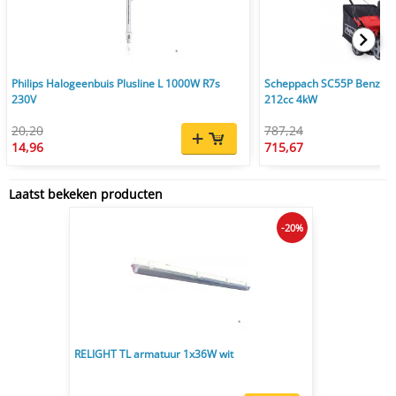
Philips Halogeenbuis Plusline L 1000W R7s
Scheppach SC55P Benzine
230V
212cc 4kW
20,20
787,24
14,96
715,67
Laatst bekeken producten
-20%
RELIGHT TL armatuur 1x36W wit