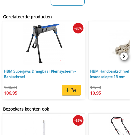
Gerelateerde producten
-20%
HBM Superjaws Draagbaar Klemsysteem -
HBM Handbankschroef 14
Bankschroef
Insteekdiepte 15 mm
128,34
14,78
106,95
10,95
Bezoekers kochten ook
-35%