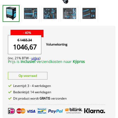
- 40%
€ 1465.34
Volumekorting
1046,67
(inc. 21% BTW -
uitleg
)
Prijs is
inclusief
verzendkosten naar
Kýpros
Op voorraad
Levertijd: 3 - 4 werkdagen
Bedenktijd: 14 werkdagen
Dit product wordt
GRATIS
verzonden