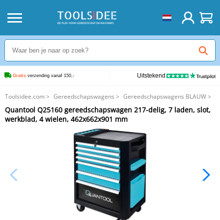
Uitstekend
Gratis
 verzending vanaf 150,-
Toolsidee.com
>
Gereedschapswagens
>
Gereedschapswagens BLAUW
>
Quantool Q25160 gereedschapswagen 217-delig, 7 laden, slot, werkblad, 4
Quantool Q25160 gereedschapswagen 217-delig, 7 laden, slot,
wielen, 462x662x901 mm
werkblad, 4 wielen, 462x662x901 mm