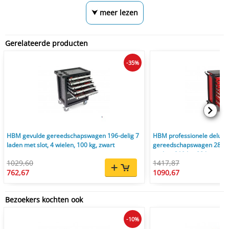
⮟ meer lezen
Gerelateerde producten
-35%
HBM gevulde gereedschapswagen 196-delig 7
HBM professionele deluxe
laden met slot, 4 wielen, 100 kg, zwart
gereedschapswagen 283-deli
wielen, 210 kg, 88 kg
1029,60
1417,87
762,67
1090,67
Bezoekers kochten ook
-10%