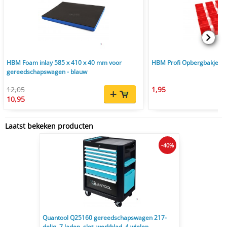
HBM Foam inlay 585 x 410 x 40 mm voor
HBM Profi Opbergbakjes
gereedschapswagen - blauw
12,05
1,95
10,95
Laatst bekeken producten
-40%
Quantool Q25160 gereedschapswagen 217-
delig, 7 laden, slot, werkblad, 4 wielen,