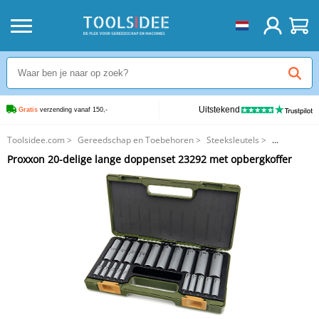
Uitstekend
Gratis
 verzending vanaf 150,-
Toolsidee.com
>
Gereedschap en Toebehoren
>
Steeksleutels
>
Proxxon 20-delige lange doppenset 23292 met opbergkoffer
Proxxon 20-delige lange doppenset 23292 met opbergkoffer