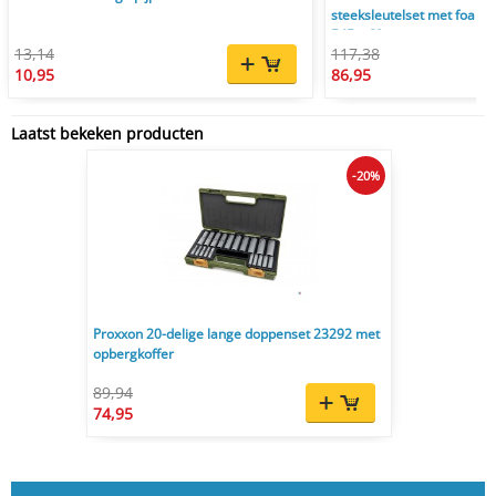
steeksleutelset met foam i
545 x 60 mm
13,14
117,38
10,95
86,95
Laatst bekeken producten
-20%
Proxxon 20-delige lange doppenset 23292 met
opbergkoffer
89,94
74,95