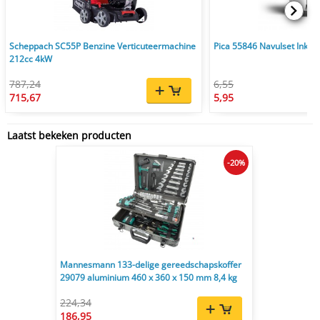
Scheppach SC55P Benzine Verticuteermachine
Pica 55846 Navulset Ink & 
212cc 4kW
787,24
6,55
715,67
5,95
Laatst bekeken producten
-20%
Mannesmann 133-delige gereedschapskoffer
29079 aluminium 460 x 360 x 150 mm 8,4 kg
224,34
186,95