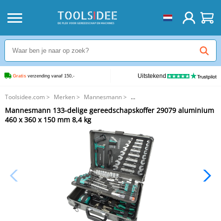
Uitstekend
Gratis
 verzending vanaf 150,-
Toolsidee.com
>
Merken
>
Mannesmann
>
Mannesmann 133-delige gereedschapskoffer 29079 aluminium 460 x 360 x
Mannesmann 133-delige gereedschapskoffer 29079 aluminium
150 mm 8,4 kg
460 x 360 x 150 mm 8,4 kg