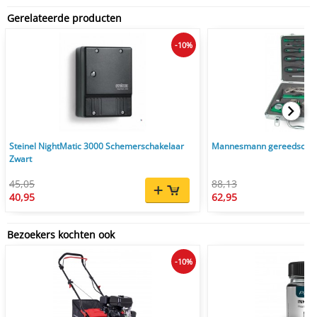
Gerelateerde producten
-10%
Steinel NightMatic 3000 Schemerschakelaar
Mannesmann gereedschapse
Zwart
45,05
88,13
40,95
62,95
Bezoekers kochten ook
-10%