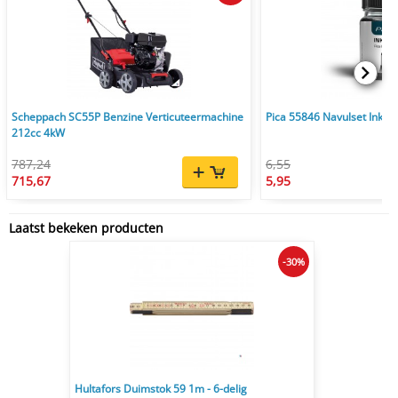
Scheppach SC55P Benzine Verticuteermachine
Pica 55846 Navulset Ink & 
212cc 4kW
787,24
6,55
715,67
5,95
Laatst bekeken producten
-30%
Hultafors Duimstok 59 1m - 6-delig