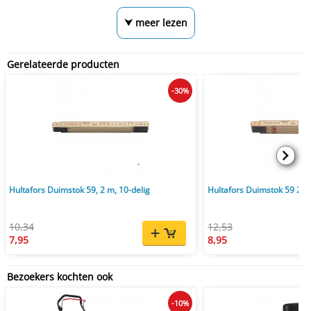
⮟ meer lezen
Gerelateerde producten
-30%
Hultafors Duimstok 59, 2 m, 10-delig
Hultafors Duimstok 59 2,4 
10,34
12,53
7,95
8,95
Bezoekers kochten ook
-10%