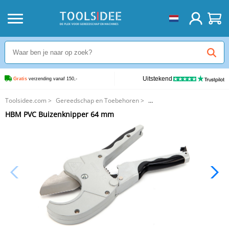
Uitstekend
Gratis
 verzending vanaf 150,-
Toolsidee.com
>
Gereedschap en Toebehoren
>
Buissnijders en Pijpsnijders
>
HBM PVC Buizenknipper 64 mm
HBM PVC Buizenknipper 64 mm