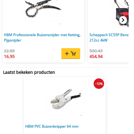
HBM Professionele Buizensnijder met Ketting,
Scheppach SC55P Benzine
Pijpsnijder
212cc 4kW
22,88
500,43
16,95
454,94
Laatst bekeken producten
-10%
HBM PVC Buizenknipper 64 mm