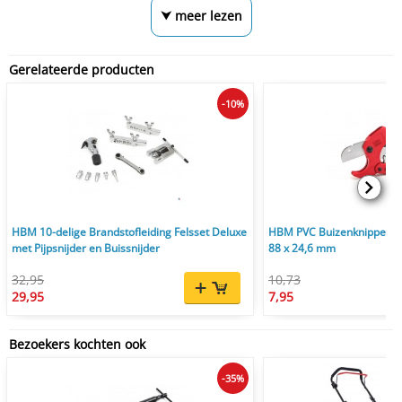
⮟ meer lezen
Gerelateerde producten
-10%
HBM 10-delige Brandstofleiding Felsset Deluxe
HBM PVC Buizenknipper 42
met Pijpsnijder en Buissnijder
88 x 24,6 mm
32,95
10,73
29,95
7,95
Bezoekers kochten ook
-35%