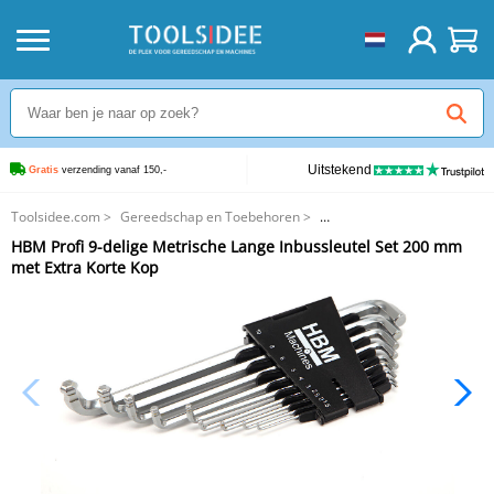
Uitstekend
Gratis
 verzending vanaf 150,-
Toolsidee.com
>
Gereedschap en Toebehoren
>
Inbussleutels en T-Grepen
>
HBM Profi 9-delige Metrische Lange Inbussleutel Set 200 mm
HBM Profi 9-delige Metrische Lange Inbussleutel Set 200 mm met Extra
met Extra Korte Kop
Korte Kop