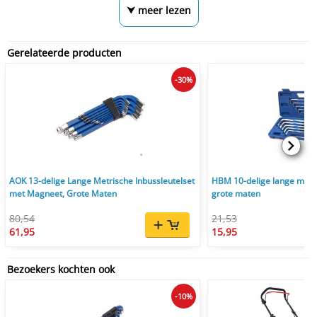
⮟ meer lezen
Gerelateerde producten
-30%
AOK 13-delige Lange Metrische Inbussleutelset
HBM 10-delige lange metri
met Magneet, Grote Maten
grote maten
80,54
21,53
61,95
15,95
Bezoekers kochten ook
-10%