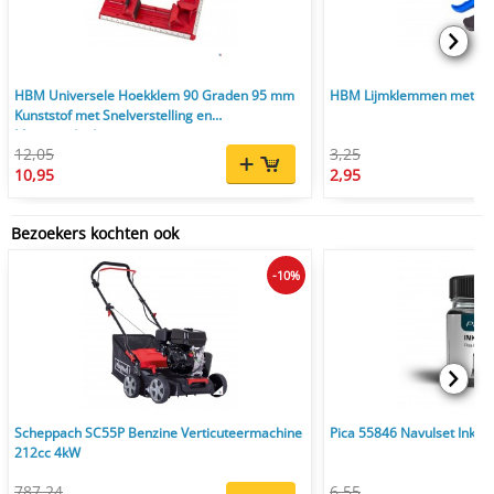
HBM Universele Hoekklem 90 Graden 95 mm
HBM Lijmklemmen met 1-
Kunststof met Snelverstelling en
Maataanduiding
12,05
3,25
10,95
2,95
Bezoekers kochten ook
-10%
Scheppach SC55P Benzine Verticuteermachine
Pica 55846 Navulset Ink & 
212cc 4kW
787,24
6,55