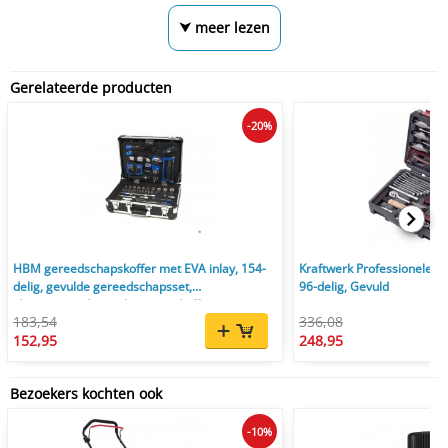
⮟ meer lezen
Gerelateerde producten
-20%
HBM gereedschapskoffer met EVA inlay, 154-
Kraftwerk Professionele G
delig, gevulde gereedschapsset,
96-delig, Gevuld
chromevanadium, aluminium koffer
183,54
336,08
152,95
248,95
Bezoekers kochten ook
-10%