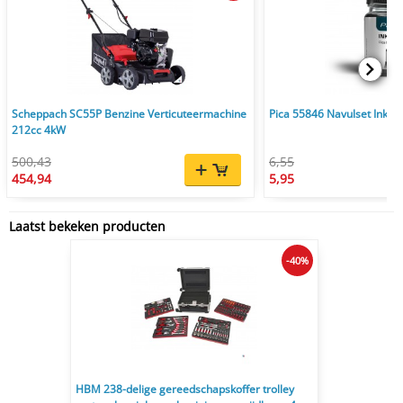
Scheppach SC55P Benzine Verticuteermachine
Pica 55846 Navulset Ink & 
212cc 4kW
500,43
6,55
454,94
5,95
Laatst bekeken producten
-40%
HBM 238-delige gereedschapskoffer trolley