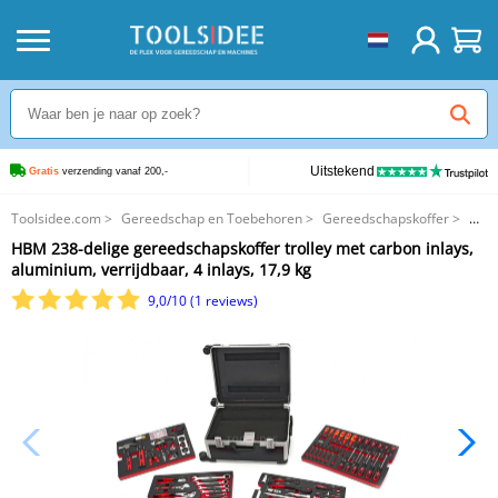
Uitstekend
Gratis
 verzending vanaf 200,-
Toolsidee.com
>
Gereedschap en Toebehoren
>
Gereedschapskoffer
>
HBM 238-delige gereedschapskoffer trolley met carbon inlays, aluminium,
HBM 238-delige gereedschapskoffer trolley met carbon inlays,
verrijdbaar, 4 inlays, 17,9 kg
aluminium, verrijdbaar, 4 inlays, 17,9 kg
9,0/10 (1 reviews)