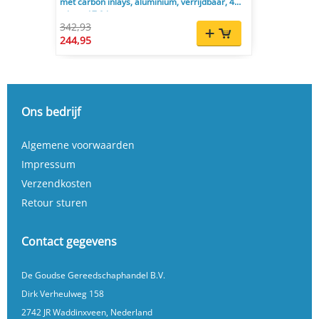
met carbon inlays, aluminium, verrijdbaar, 4
inlays, 17,9 kg
342,93
244,95
Ons bedrijf
Algemene voorwaarden
Impressum
Verzendkosten
Retour sturen
Contact gegevens
De Goudse Gereedschaphandel B.V.
Dirk Verheulweg 158
2742 JR Waddinxveen, Nederland