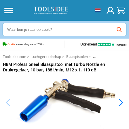
Uitstekend
Gratis
 verzending vanaf 200,-
Toolsidee.com
>
Luchtgereedschap
>
Blaaspistolen
>
HBM Professioneel Blaaspistool met Turbo Nozzle en Drukregelaar, 10 bar,
HBM Professioneel Blaaspistool met Turbo Nozzle en
188 l/min, M12 x 1, 110 dB
Drukregelaar, 10 bar, 188 l/min, M12 x 1, 110 dB