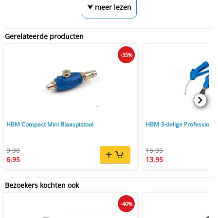
⮟ meer lezen
Gerelateerde producten
-35%
HBM Compact Mini Blaaspistool
HBM 3-delige Professionel
9,38
15,35
6,95
13,95
Bezoekers kochten ook
-40%