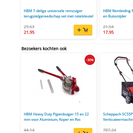
HBM 7-delige universele remzuiger
HBM Remleiding Fe
terugstelgereedschap set met ratelsleutel
en Buissnijder
29,63
21,54
21,95
17,95
Bezoekers kochten ook
-30%
HBM Heavy Duty Pijpenbuiger 15 en 22
Scheppach SC55P
mm voor Aluminium, Koper en Rvs
Verticuteermachi
44,14
787,24