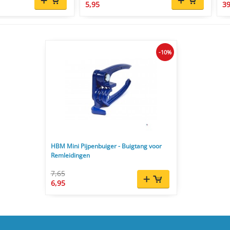
5,95
39
-10%
HBM Mini Pijpenbuiger - Buigtang voor
Remleidingen
7,65
6,95