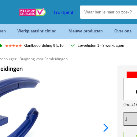
Trustpilot
ren
Werkplaatsinrichting
Nieuwe producten
Over ons
Klantbeoordeling 9,5/10
Levertijden 1 - 3 werkdagen
penbuiger - Buigtang voor Remleidingen
leidingen
(inc. 2