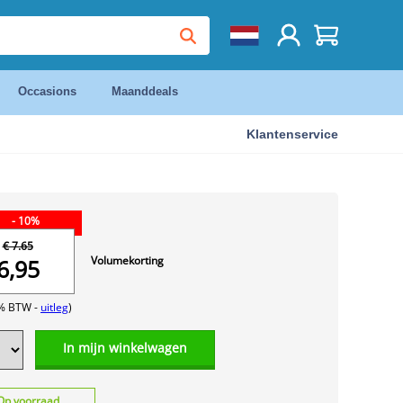
Occasions
Maanddeals
Klantenservice
- 10%
€ 7.65
Volumekorting
6,95
1% BTW -
uitleg
)
In mijn winkelwagen
Op voorraad