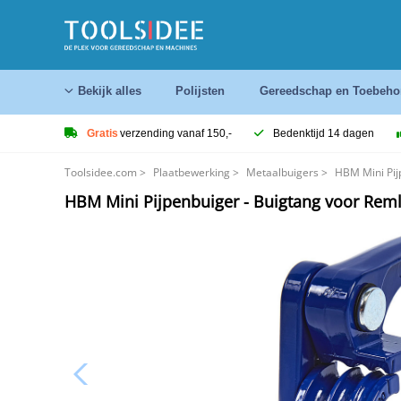
Bekijk alles
Polijsten
Gereedschap en Toebeho
Gratis
verzending vanaf 150,-
Bedenktijd 14 dagen
Toolsidee.com
>
Plaatbewerking
>
Metaalbuigers
>
HBM Mini Pij
HBM Mini Pijpenbuiger - Buigtang voor Rem