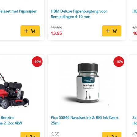
lsset met Pijpsnijder
HBM Deluxe Pijpenbuigtang voor
HB
Remleidingen 4-10 mm
19,53
61
13,95
46
-10%
-10%
 Benzine
Pica 55846 Navulset Ink & BIG Ink Zwart
Sc
ne 212cc 4kW
25ml
Ho
l/u
6,55
47