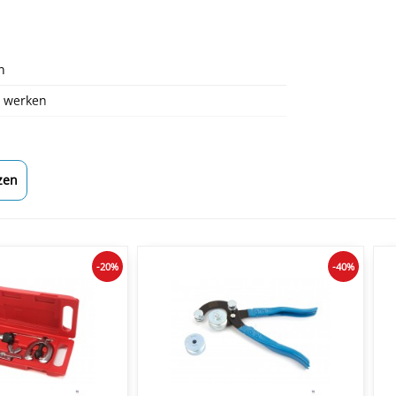
n
d werken
zen
-20%
-40%