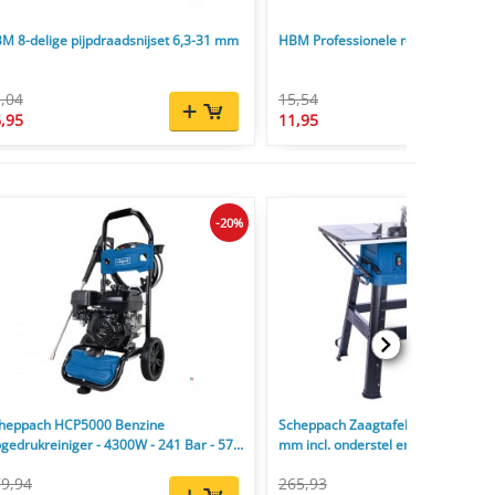
M 8-delige pijpdraadsnijset 6,3-31 mm
HBM Professionele remleiding bui
,04
15,54
,95
11,95
-20%
heppach HCP5000 Benzine
Scheppach Zaagtafel HS254 2200
gedrukreiniger - 4300W - 241 Bar - 570
mm incl. onderstel en zaagblad 24
9,94
265,93