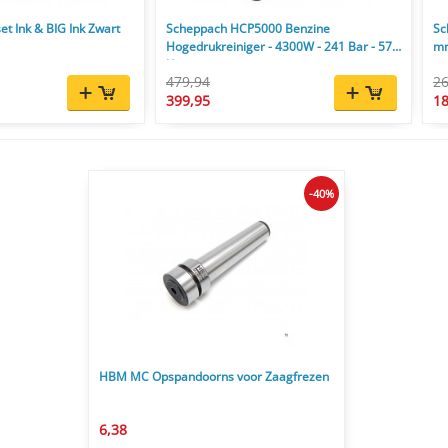
et Ink & BIG Ink Zwart
Scheppach HCP5000 Benzine
Sc
Hogedrukreiniger - 4300W - 241 Bar - 570
mm
l/u
479,94
26
399,95
18
-40%
HBM MC Opspandoorns voor Zaagfrezen
6,38