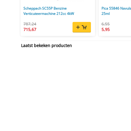
Scheppach SC55P Benzine
Pica 55846 Navuls
Verticuteermachine 212cc 4kW
25ml
787,24
6,55
715,67
5,95
Laatst bekeken producten