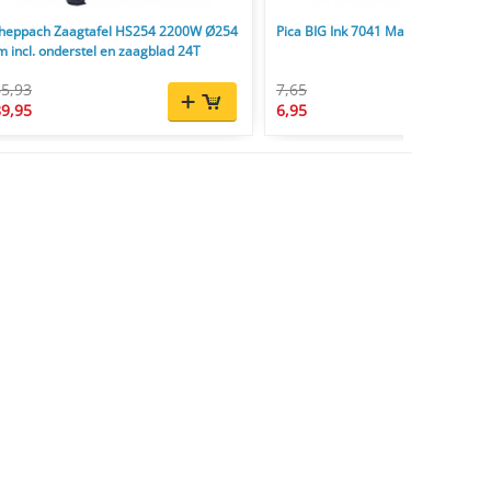
heppach Zaagtafel HS254 2200W Ø254
Pica BIG Ink 7041 Markeerstift XL 
 incl. onderstel en zaagblad 24T
5,93
7,65
9,95
6,95