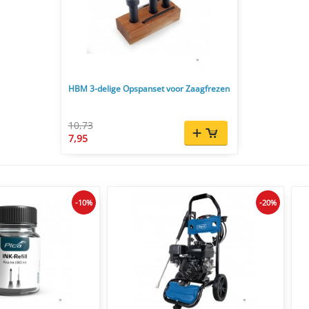
HBM 3-delige Opspanset voor Zaagfrezen
10,73
7,95
-10%
-20%