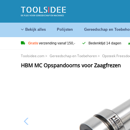
Bekijk alles
Polijsten
Gereedschap en Toebeho
Gratis
verzending vanaf 150,-
Bedenktijd 14 dagen
Toolsidee.com
>
Gereedschap en Toebehoren
>
Opsteek Freesdo
HBM MC Opspandoorns voor Zaagfrezen