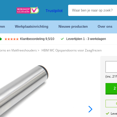
Trustpilot
ren
Werkplaatsinrichting
Nieuwe producten
Over ons
Klantbeoordeling 9,5/10
Levertijden 1 - 3 werkdagen
orns en Vlakfreeshouders
>
HBM MC Opspandoorns voor Zaagfrezen
(inc. 2
2
Leve