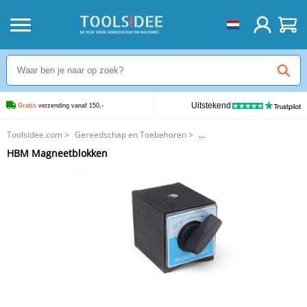
Uitstekend
Gratis
 verzending vanaf 150,-
Toolsidee.com
>
Gereedschap en Toebehoren
>
Magneetgereedschappen
>
HBM Magneetblokken
HBM Magneetblokken