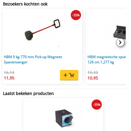
Bezoekers kochten ook
-35%
HBM 9 kg 770 mm Pick-up Magneet
HBM magnetische spuitbus
Spanenvanger
126 cm 1,277 kg
16,13
15,33
11,95
10,95
Laatst bekeken producten
-35%