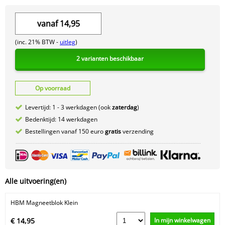
vanaf
14,95
(inc. 21% BTW -
uitleg
)
2 varianten beschikbaar
Op voorraad
Levertijd: 1 - 3 werkdagen (ook
zaterdag
)
Bedenktijd: 14 werkdagen
Bestellingen vanaf 150 euro
gratis
verzending
Alle uitvoering(en)
HBM Magneetblok Klein
In mijn winkelwagen
€ 14,95