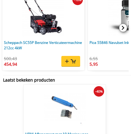
Scheppach SC55P Benzine Verticuteermachine
Pica 55846 Navulset Ink & 
212cc 4kW
500,43
6,55
454,94
5,95
Laatst bekeken producten
-40%