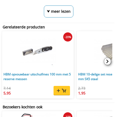
⮟ meer lezen
Gerelateerde producten
-20%
HBM opvouwbaar uitschuifmes 100 mm met 5
HBM 10-delige set reserv
reserve messen
mm SK5 staal
7,14
2,73
5,95
1,95
Bezoekers kochten ook
-10%