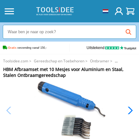
Uitstekend
Gratis
 verzending vanaf 150,-
Toolsidee.com
>
Gereedschap en Toebehoren
>
Ontbramer
>
HBM Afbraamset met 10 Mesjes voor Aluminium en Staal, Stalen
HBM Afbraamset met 10 Mesjes voor Aluminium en Staal,
Ontbraamgereedschap
Stalen Ontbraamgereedschap