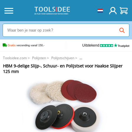
Uitstekend
Gratis
 verzending vanaf 150,-
Toolsidee.com
>
Polijsten
>
Polijstschijven
>
HBM 9-delige Slijp-, Schuur- en Polijstset voor Haakse Slijper 125 mm
HBM 9-delige Slijp-, Schuur- en Polijstset voor Haakse Slijper
125 mm