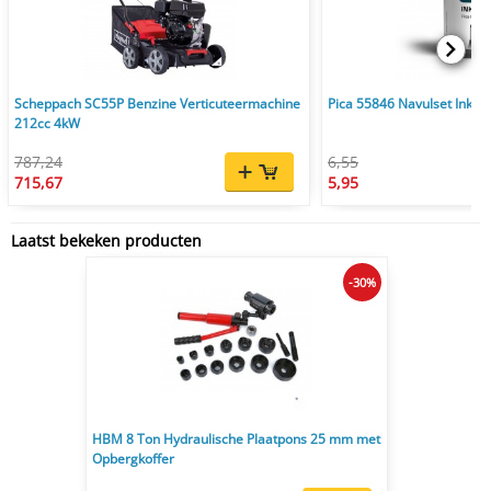
Scheppach SC55P Benzine Verticuteermachine
Pica 55846 Navulset Ink & 
212cc 4kW
787,24
6,55
715,67
5,95
Laatst bekeken producten
-30%
HBM 8 Ton Hydraulische Plaatpons 25 mm met
Opbergkoffer