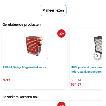
⮟ meer lezen
Gerelateerde producten
-20%
HBM 4 Delige Magneetbakkenset
HBM professionele gereed
laden, staal, gepoedercoat
grijs
9,99
698,14
634,67
Bezoekers kochten ook
-20%