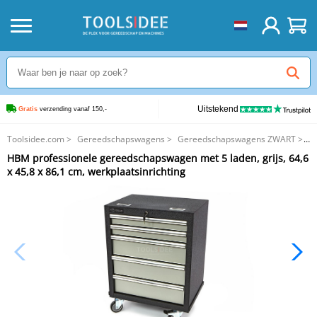
Uitstekend
Gratis
 verzending vanaf 150,-
Toolsidee.com
>
Gereedschapswagens
>
Gereedschapswagens ZWART
>
HBM professionele gereedschapswagen met 5 laden, grijs, 64,6 x 45,8 x
HBM professionele gereedschapswagen met 5 laden, grijs, 64,6
86,1 cm, werkplaatsinrichting
x 45,8 x 86,1 cm, werkplaatsinrichting