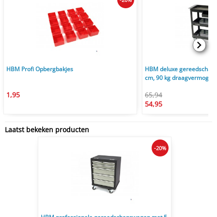
HBM Profi Opbergbakjes
HBM deluxe gereedschapst
cm, 90 kg draagvermogen
1,95
65,94
54,95
Laatst bekeken producten
-20%