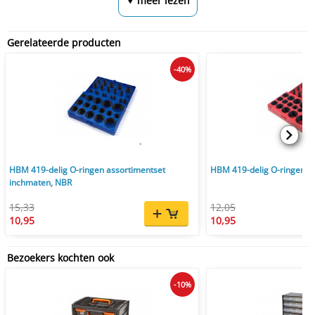
⮟ meer lezen
Gerelateerde producten
-40%
HBM 419-delig O-ringen assortimentset
HBM 419-delig O-ringen a
inchmaten, NBR
15,33
12,05
10,95
10,95
Bezoekers kochten ook
-10%