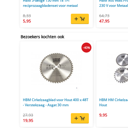
HBM 5-delige 150 mm 18 TPI
HBM 900 Watt Pro
reciprozaagbladenset voor metaal
230 V voor Metaal
8,33
64,73
5,95
47,95
Bezoekers kochten ook
-40%
HBM Cirkelzaagblad voor Hout 400 x 48T
HBM HM Cirkelza
- Verstekzaag - Asgat 30 mm
Hout
27,93
9,95
19,95