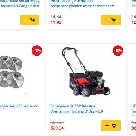
fessionele Reciprozaag
HBM 12-delige bi-metaal
HB
 Inclusief 3 Zaagbladen
reciprozaagbladenset voor metaal en
Sc
hout
14,34
14
11,95
10
-40%
-10%
agbladen 250mm voor
Scheppach SC55P Benzine
HB
Verticuteermachine 212cc 4kW
mm
26
560,93
49
st
509,94
36