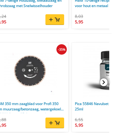
M 7-delige Houtzaag, Metaalzaag en
HBM 10-delige reciprozaagbladens
hrobzaag met Snelwisselhouder
voor hout en metaal
,24
8,03
,95
5,95
-35%
M 350 mm zaagblad voor Profi 350
Pica 55846 Navulset Ink & BIG Ink 
 muurzaag/betonzaag, watergekoeld,
25ml
00W, 3 mm, 25,4 mm, voor beton en
,88
6,55
een
,95
5,95