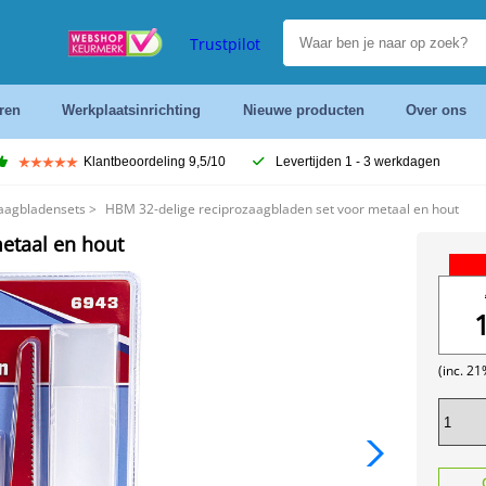
Trustpilot
ren
Werkplaatsinrichting
Nieuwe producten
Over ons
Klantbeoordeling 9,5/10
Levertijden 1 - 3 werkdagen
aagbladensets
>
HBM 32-delige reciprozaagbladen set voor metaal en hout
etaal en hout
(inc. 2