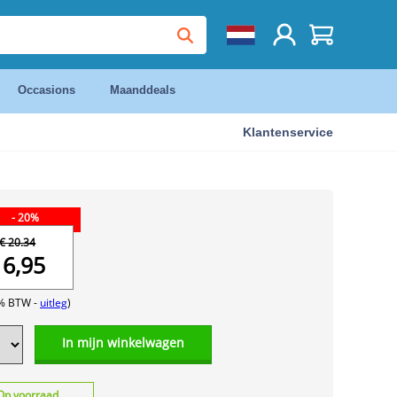
Occasions
Maanddeals
Klantenservice
- 20%
€ 20.34
16,95
1% BTW -
uitleg
)
In mijn winkelwagen
Op voorraad