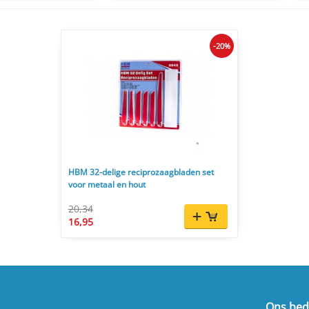
-20%
HBM 32-delige reciprozaagbladen set
voor metaal en hout
20,34
16,95
Ons bedr