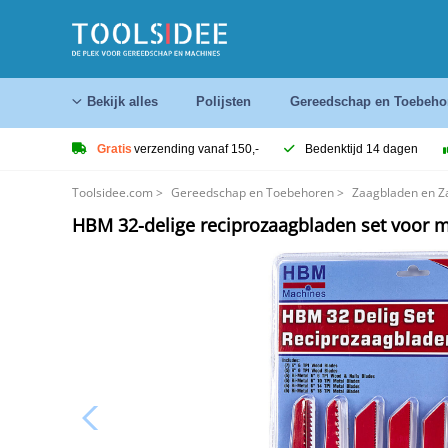
Bekijk alles
Polijsten
Gereedschap en Toebeho
Gratis
verzending vanaf 150,-
Bedenktijd 14 dagen
Toolsidee.com
>
Gereedschap en Toebehoren
>
Zaagbladen en Z
HBM 32-delige reciprozaagbladen set voor m