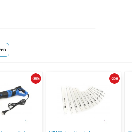
zen
-35%
-20%