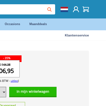
Occasions
Maanddeals
Klantenservice
- 35%
€ 144.38
06,95
1% BTW -
uitleg
)
In mijn winkelwagen
Op voorraad