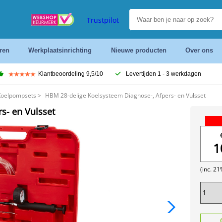
Trustpilot
ren
Werkplaatsinrichting
Nieuwe producten
Over ons
Klantbeoordeling 9,5/10
Levertijden 1 - 3 werkdagen
Koelpompsets
>
HBM 28-delige Koelsysteem Diagnose-, Afpers- en Vulsset
s- en Vulsset
1
(inc. 2