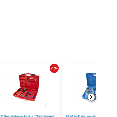
-10%
M Koelsysteem Test- en Vulapparaat,
HBM 6-delige koelsysteem vul- en