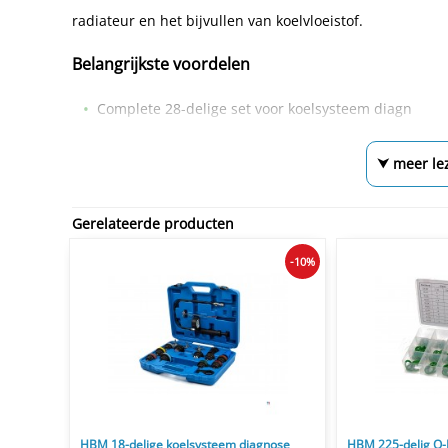
radiateur en het bijvullen van koelvloeistof.
Belangrijkste voordelen
Complete 28-delige set voor koelsysteem diagn
⮟ meer le
Gerelateerde producten
-10%
HBM 18-delige koelsysteem diagnose
HBM 225-delig O-