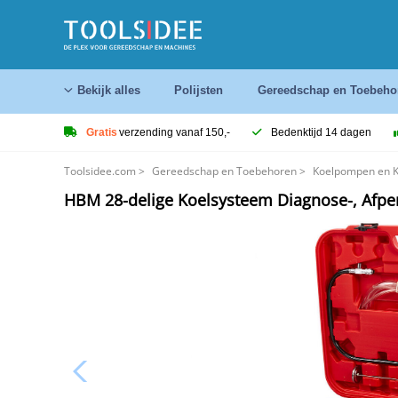
Bekijk alles
Polijsten
Gereedschap en Toebeho
Gratis
verzending vanaf 150,-
Bedenktijd 14 dagen
Toolsidee.com
>
Gereedschap en Toebehoren
>
Koelpompen en 
HBM 28-delige Koelsysteem Diagnose-, Afper