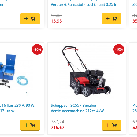
men
Versterkt Kunststof - Luchtinlaat 0,25 in
3,
18,83
39
13,95
35
-30%
-10%
6 liter 230 V, 90 W,
Scheppach SC55P Benzine
Pi
13 l tank
Verticuteermachine 212cc 4kW
25
787,24
6,
715,67
5,