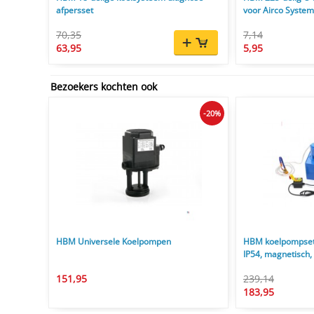
afpersset
voor Airco Syste
70,35
7,14
63,95
5,95
Bezoekers kochten ook
-20%
HBM Universele Koelpompen
HBM koelpompset 1
IP54, magnetisch, 
151,95
239,14
183,95