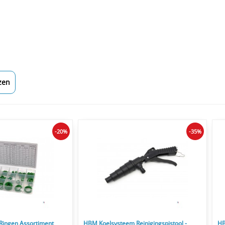
zen
-20%
-35%
Ringen Assortiment
HBM Koelsysteem Reinigingspistool -
HB