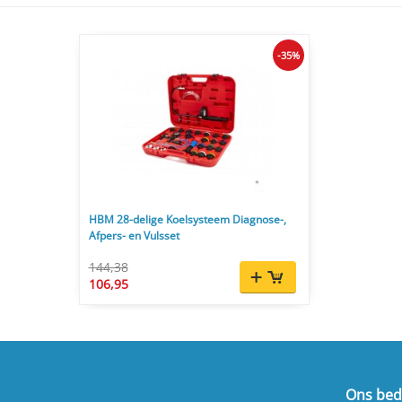
-35%
HBM 28-delige Koelsysteem Diagnose-,
Afpers- en Vulsset
144,38
106,95
Ons bedr