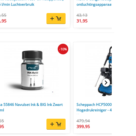
6 l/min Luchtverbruik
ontluchtingsapparaat
,55
43,13
,95
31,95
-10%
ca 55846 Navulset Ink & BIG Ink Zwart
Scheppach HCP5000 Benzine
ml
Hogedrukreiniger - 4300W - 241 Ba
l/u
55
479,94
95
399,95