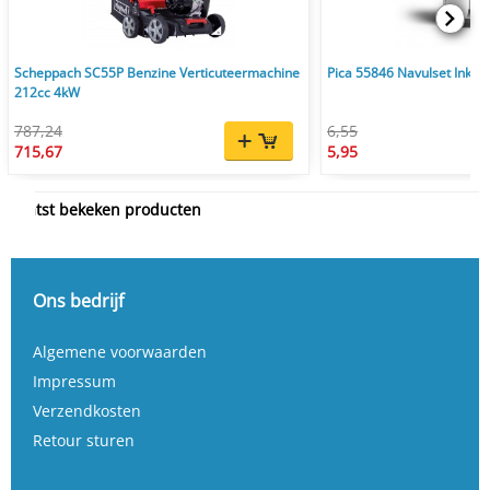
Scheppach SC55P Benzine Verticuteermachine
Pica 55846 Navulset Ink & 
212cc 4kW
787,24
6,55
715,67
5,95
Laatst bekeken producten
Ons bedrijf
Algemene voorwaarden
Impressum
Verzendkosten
Retour sturen