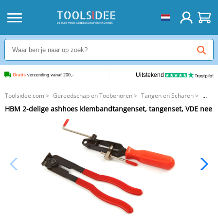
Uitstekend
Gratis
 verzending vanaf 200,-
Toolsidee.com
>
Gereedschap en Toebehoren
>
Tangen en Scharen
>
HBM 2-delige ashhoes klembandtangenset, tangenset, VDE nee
HBM 2-delige ashhoes klembandtangenset, tangenset, VDE nee