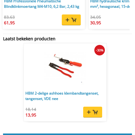
HBM Professionele Pneumatische
HBM hydraulische krimptan
Blindklinkmoertang M4-M10, 6,2 Bar, 2,43 kg
mm², hexagonaal, 15-delig
83,63
34,05
61,95
30,95
Laatst bekeken producten
-30%
HBM 2-delige ashhoes klembandtangenset,
tangenset, VDE nee
18,14
13,95