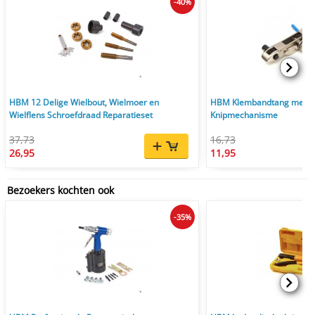
-40%
HBM 12 Delige Wielbout, Wielmoer en
HBM Klembandtang met Ra
Wielflens Schroefdraad Reparatieset
Knipmechanisme
37,73
16,73
26,95
11,95
Bezoekers kochten ook
-35%