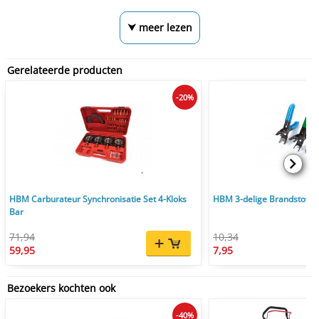
⮟ meer lezen
Gerelateerde producten
-20%
HBM Carburateur Synchronisatie Set 4-Kloks
HBM 3-delige Brandstofle
Bar
71,94
10,34
59,95
7,95
Bezoekers kochten ook
-40%