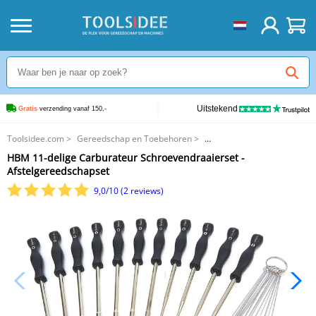
Uitstekend
Gratis
 verzending vanaf 150,-
Toolsidee.com
>
Gereedschap en Toebehoren
>
Schroevendraaiers en Schroevendraaiersets
>
HBM 11-delige Carburateur Schroevendraaierset -
HBM 11-delige Carburateur Schroevendraaierset - Afstelgereedschapset
Afstelgereedschapset
9,0/10 (2 reviews)