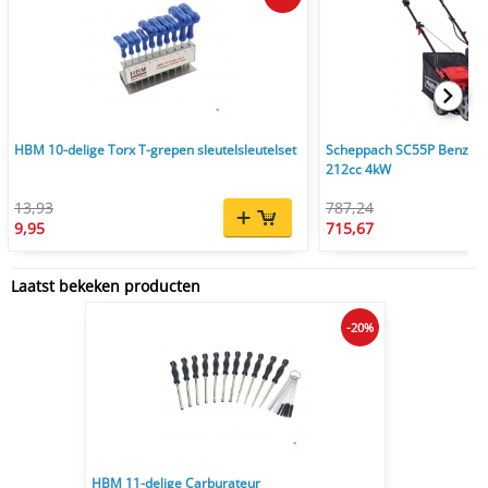
HBM 10-delige Torx T-grepen sleutelsleutelset
Scheppach SC55P Benzine
212cc 4kW
13,93
787,24
9,95
715,67
Laatst bekeken producten
-20%
HBM 11-delige Carburateur