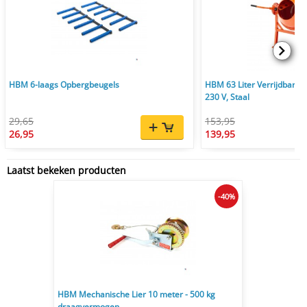
HBM 6-laags Opbergbeugels
HBM 63 Liter Verrijdbare
230 V, Staal
29,65
153,95
26,95
139,95
Laatst bekeken producten
-40%
HBM Mechanische Lier 10 meter - 500 kg
draagvermogen