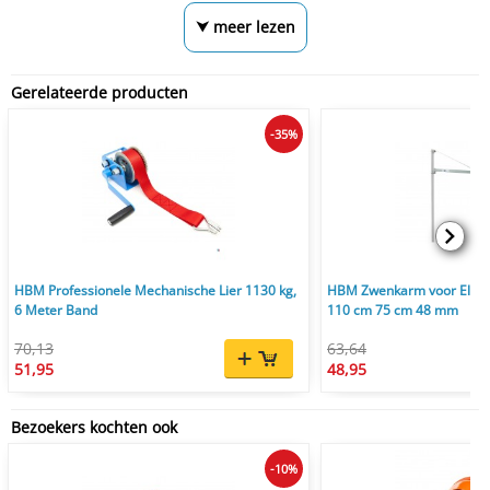
⮟ meer lezen
Gerelateerde producten
-35%
HBM Professionele Mechanische Lier 1130 kg,
HBM Zwenkarm voor Elektr
6 Meter Band
110 cm 75 cm 48 mm
70,13
63,64
51,95
48,95
Bezoekers kochten ook
-10%