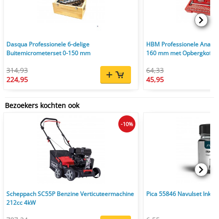
Dasqua Professionele 6-delige
HBM Professionele Analog
Buitemicrometerset 0-150 mm
160 mm met Opbergkoffer
314,93
64,33
224,95
45,95
Bezoekers kochten ook
-10%
Scheppach SC55P Benzine Verticuteermachine
Pica 55846 Navulset Ink & 
212cc 4kW