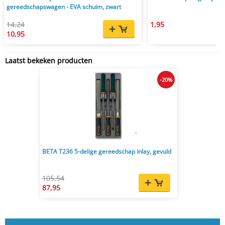
gereedschapswagen - EVA schuim, zwart
14,24
1,95
10,95
Laatst bekeken producten
-20%
BETA T236 5-delige gereedschap inlay, gevuld
105,54
87,95