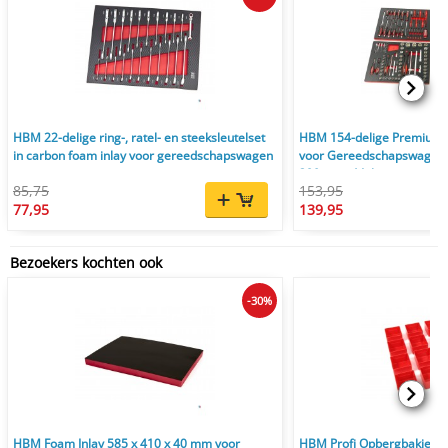
HBM 22-delige ring-, ratel- en steeksleutelset
HBM 154-delige Premium 
in carbon foam inlay voor gereedschapswagen
voor Gereedschapswagen -
390 mm, 4 Inlays
85,75
153,95
77,95
139,95
Bezoekers kochten ook
-30%
HBM Foam Inlay 585 x 410 x 40 mm voor
HBM Profi Opbergbakjes