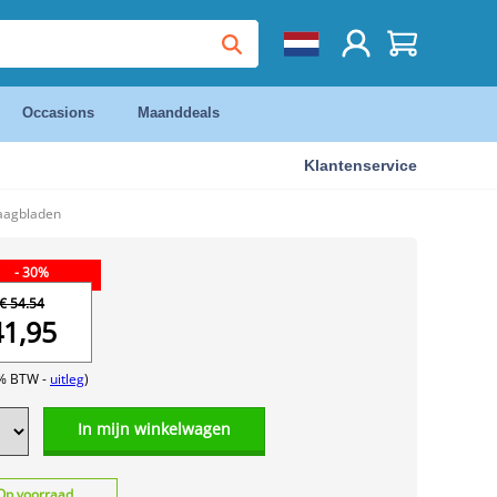
Occasions
Maanddeals
Klantenservice
aagbladen
- 30%
€ 54.54
41,95
1% BTW -
uitleg
)
In mijn winkelwagen
Op voorraad