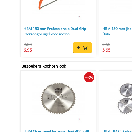
HBM 150 mm Professionele Dual Grip
HBM 150 mm IJze
ijzerzaagbeugel voor metaal
Duty
9,04
5,53
6,95
3,95
Bezoekers kochten ook
-40%
HBM Cirkelzaagblad voor Hout 400 x 48T
HBM HM Cirkelza