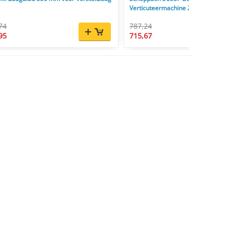
Verticuteermachine 212cc 4kW
74
787,24
95
715,67