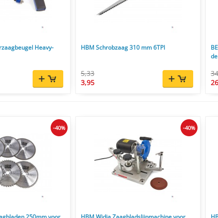
rzaagbeugel Heavy-
HBM Schrobzaag 310 mm 6TPI
BE
de
zw
5,33
34
3,95
26
-40%
-40%
agbladen 250mm voor
HBM Widia Zaagbladslijpmachine voor
HB