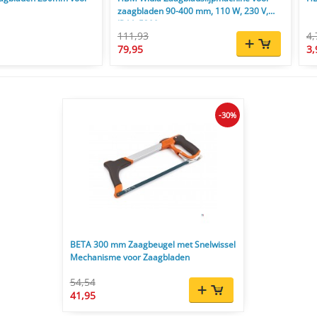
zaagbladen 90-400 mm, 110 W, 230 V,
IP44, 5300 rpm
111,93
4,
79,95
3,
-30%
BETA 300 mm Zaagbeugel met Snelwissel
Mechanisme voor Zaagbladen
54,54
41,95