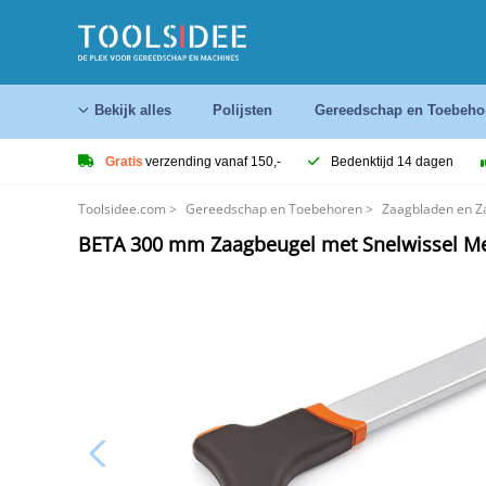
Bekijk alles
Polijsten
Gereedschap en Toebeho
Gratis
verzending vanaf 150,-
Bedenktijd 14 dagen
Toolsidee.com
>
Gereedschap en Toebehoren
>
Zaagbladen en Z
BETA 300 mm Zaagbeugel met Snelwissel M