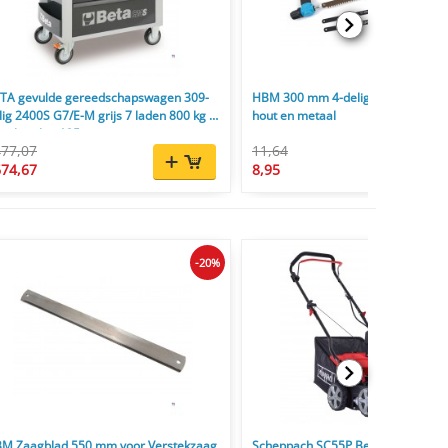
TA gevulde gereedschapswagen 309-
HBM 300 mm 4-delige zaagbeugel 
lig 2400S G7/E-M grijs 7 laden 800 kg 4
hout en metaal
enkwielen 125 mm
77,07
11,64
74,67
8,95
-20%
M Zaagblad 550 mm voor Verstekzaag
Scheppach SC55P Benzine