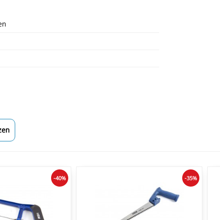
en
zen
-40%
-35%