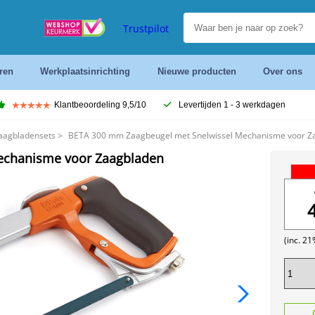
Trustpilot
ren
Werkplaatsinrichting
Nieuwe producten
Over ons
Klantbeoordeling 9,5/10
Levertijden 1 - 3 werkdagen
aagbladensets
>
BETA 300 mm Zaagbeugel met Snelwissel Mechanisme voor Z
echanisme voor Zaagbladen
(inc. 2