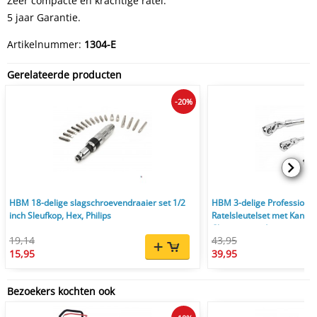
Zeer compacte en krachtige ratel.
5 jaar Garantie.
Artikelnummer:
1304-E
Gerelateerde producten
-20%
HBM 18-delige slagschroevendraaier set 1/2
HBM 3-delige Professionel
inch Sleufkop, Hex, Philips
Ratelsleutelset met Kantel
Chromevanadium
19,14
43,95
15,95
39,95
Bezoekers kochten ook