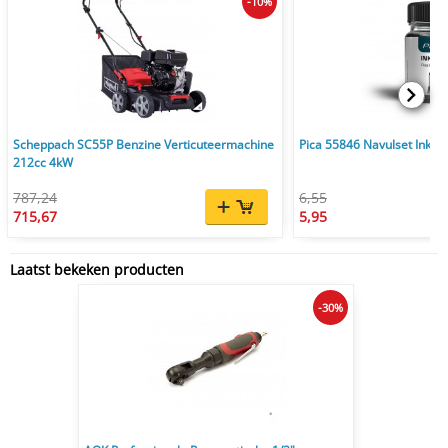
-10%
Scheppach SC55P Benzine Verticuteermachine
Pica 55846 Navulset Ink & 
212cc 4kW
787,24
6,55
715,67
5,95
Laatst bekeken producten
-30%